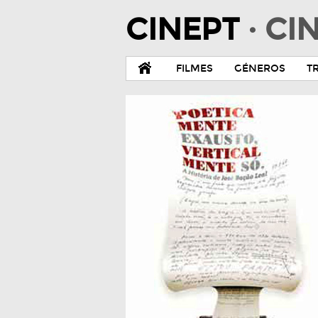
CINEPT
· C
FILMES
GÉNEROS
T