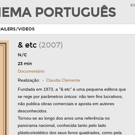
SO
INEMA PORTUGUÊS
RAILERS/VIDEOS
& etc
(2007)
N/C
23 min
Documentário
Realização:
·
Claudia Clemente
Fundada em 1973, a "& etc" é uma pequena editora que
se rege por parâmetros únicos: não tem fins lucrativos,
não publica obras comerciais e aposta em autores
desconhecidos.
Tornou-se ao longo dos anos uma referência no
panorama nacional, conhecida tanto pelo lado
plástico/estético dos seus livros quadrados, como pela