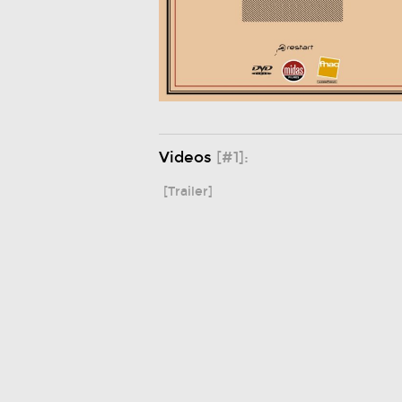
Videos
[#1]:
[Trailer]