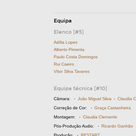
Equipa
Elenco [#5]
Adília Lopes
Alberto Pimenta
Paulo Costa Domingos
Rui Caeiro
Vítor Silva Tavares
Equipa técnica [#10]
Câmara:
·
João Miguel Silva
·
Claudia 
Correção de Cor:
·
Graça Castanheira
Montagem:
·
Claudia Clemente
Pós-Produção Audio:
·
Ricardo Ganhão
Produção:
·
RESTART