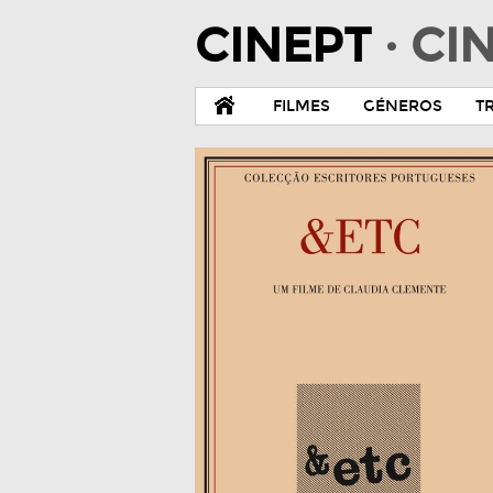
CINEPT
· C
FILMES
GÉNEROS
T