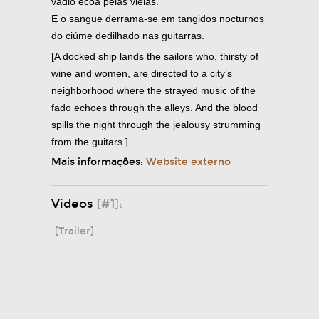
vadio ecoa pelas vielas.
E o sangue derrama-se em tangidos nocturnos
do ciúme dedilhado nas guitarras.
[A docked ship lands the sailors who, thirsty of
wine and women, are directed to a city’s
neighborhood where the strayed music of the
fado echoes through the alleys. And the blood
spills the night through the jealousy strumming
from the guitars.]
Mais informações:
Website externo
Videos
[#1]:
[Trailer]