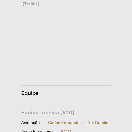
[Trailer]
Equipa
Equipa técnica [#20]
Animação:
·
Carlos Fernandes
·
Rui Gamito
Apoio Financeiro:
·
ICAM