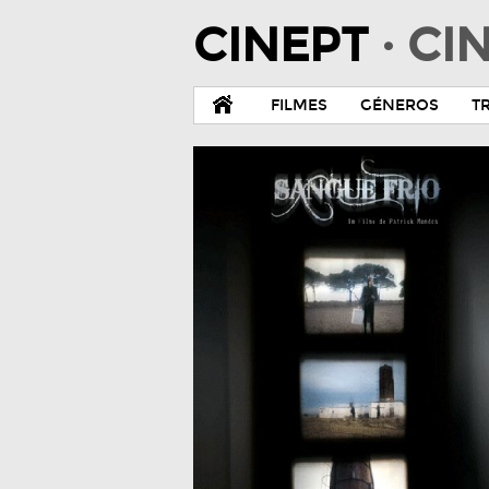
CINEPT
· C
FILMES
GÉNEROS
T