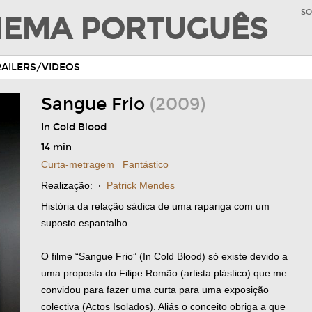
SO
INEMA PORTUGUÊS
RAILERS/VIDEOS
Sangue Frio
(2009)
In Cold Blood
14 min
Curta-metragem
Fantástico
Realização:
·
Patrick Mendes
História da relação sádica de uma rapariga com um
suposto espantalho.
O filme “Sangue Frio” (In Cold Blood) só existe devido a
uma proposta do Filipe Romão (artista plástico) que me
convidou para fazer uma curta para uma exposição
colectiva (Actos Isolados). Aliás o conceito obriga a que