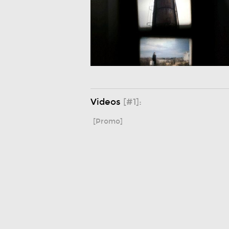
Videos
[#1]:
[Promo]