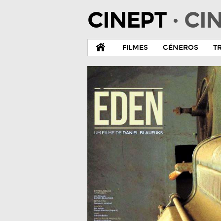
CINEPT
· C
FILMES
GÉNEROS
T