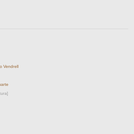
o Vendrell
arte
tura]