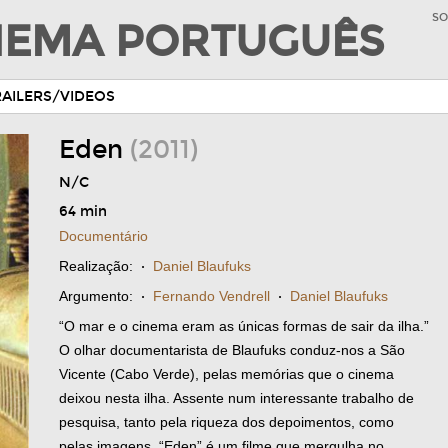
SO
INEMA PORTUGUÊS
RAILERS/VIDEOS
Eden
(2011)
N/C
64 min
Documentário
Realização:
·
Daniel Blaufuks
Argumento:
·
Fernando Vendrell
·
Daniel Blaufuks
“O mar e o cinema eram as únicas formas de sair da ilha.”
O olhar documentarista de Blaufuks conduz-nos a São
Vicente (Cabo Verde), pelas memórias que o cinema
deixou nesta ilha. Assente num interessante trabalho de
pesquisa, tanto pela riqueza dos depoimentos, como
pelas imagens, “Eden” é um filme que mergulha no