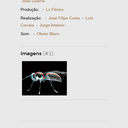
João Guerra
Produção:
·
Lx Filmes
Realização:
·
José Filipe Costa
·
Luís
Correia
·
Jorge António
Som:
·
Olivier Blanc
Imagens
[#2]: