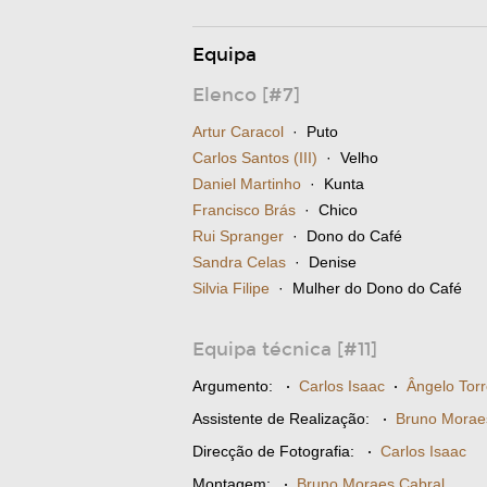
Equipa
Elenco [#7]
Artur Caracol
· Puto
Carlos Santos (III)
· Velho
Daniel Martinho
· Kunta
Francisco Brás
· Chico
Rui Spranger
· Dono do Café
Sandra Celas
· Denise
Silvia Filipe
· Mulher do Dono do Café
Equipa técnica [#11]
Argumento:
·
Carlos Isaac
·
Ângelo Tor
Assistente de Realização:
·
Bruno Morae
Direcção de Fotografia:
·
Carlos Isaac
Montagem:
·
Bruno Moraes Cabral