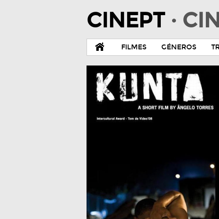
CINEPT
· C
FILMES
GÉNEROS
T