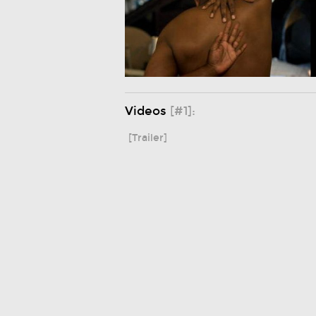
Videos
[#1]:
[Trailer]