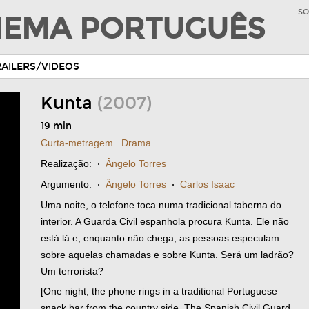
SO
INEMA PORTUGUÊS
RAILERS/VIDEOS
Kunta
(2007)
19 min
Curta-metragem
Drama
Realização:
·
Ângelo Torres
Argumento:
·
Ângelo Torres
·
Carlos Isaac
Uma noite, o telefone toca numa tradicional taberna do
interior. A Guarda Civil espanhola procura Kunta. Ele não
está lá e, enquanto não chega, as pessoas especulam
sobre aquelas chamadas e sobre Kunta. Será um ladrão?
Um terrorista?
[One night, the phone rings in a traditional Portuguese
snack bar from the country side. The Spanish Civil Guard