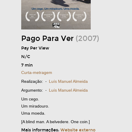
Pago Para Ver
(2007)
Pay Per View
N/C
7 min
Curta-metragem
Realização:
·
Luís Manuel Almeida
Argumento:
·
Luís Manuel Almeida
Um cego.
Um miradouro.
Uma moeda.
[A blind man. A belvedere. One coin.]
Mais informações:
Website externo