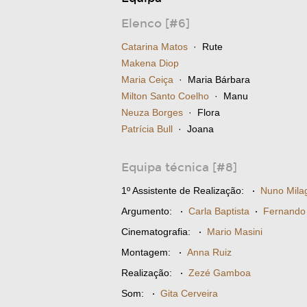
Elenco [#6]
Catarina Matos
· Rute
Makena Diop
Maria Ceiça
· Maria Bárbara
Milton Santo Coelho
· Manu
Neuza Borges
· Flora
Patrícia Bull
· Joana
Equipa técnica [#8]
1º Assistente de Realização:
·
Nuno Mila
Argumento:
·
Carla Baptista
·
Fernando 
Cinematografia:
·
Mario Masini
Montagem:
·
Anna Ruiz
Realização:
·
Zezé Gamboa
Som:
·
Gita Cerveira