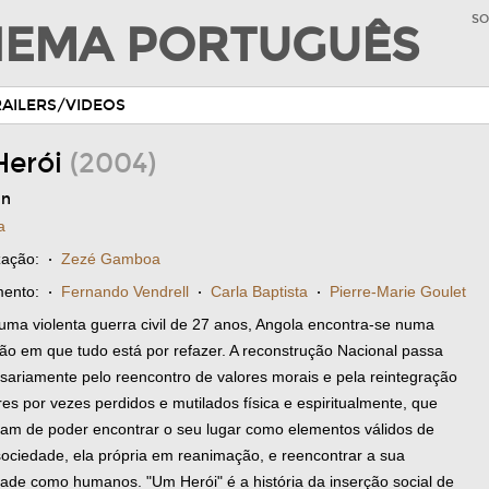
SO
INEMA PORTUGUÊS
RAILERS/VIDEOS
Herói
(2004)
in
a
zação:
·
Zezé Gamboa
ento:
·
Fernando Vendrell
·
Carla Baptista
·
Pierre-Marie Goulet
uma violenta guerra civil de 27 anos, Angola encontra-se numa
ção em que tudo está por refazer. A reconstrução Nacional passa
sariamente pelo reencontro de valores morais e pela reintegração
res por vezes perdidos e mutilados física e espiritualmente, que
sam de poder encontrar o seu lugar como elementos válidos de
ociedade, ela própria em reanimação, e reencontrar a sua
dade como humanos. "Um Herói" é a história da inserção social de