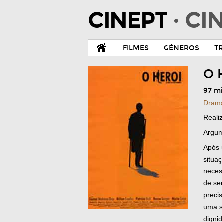
CINEPT
· C
FILMES
GÉNEROS
T
O 
97 m
Dram
Reali
Argum
Após 
situa
neces
de se
preci
uma s
digni