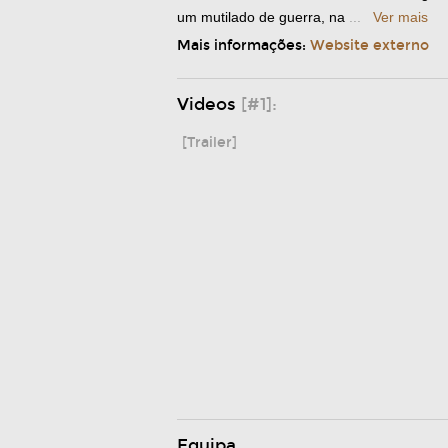
um mutilado de guerra, na
...
Ver mais
Mais informações:
Website externo
Videos
[#1]:
[Trailer]
Equipa