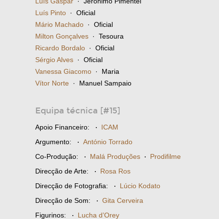
Luís Gaspar
· Jerónimo Pimentel
Luís Pinto
· Oficial
Mário Machado
· Oficial
Milton Gonçalves
· Tesoura
Ricardo Bordalo
· Oficial
Sérgio Alves
· Oficial
Vanessa Giacomo
· Maria
Vítor Norte
· Manuel Sampaio
Equipa técnica [#15]
Apoio Financeiro:
·
ICAM
Argumento:
·
António Torrado
Co-Produção:
·
Malá Produções
·
Prodifilme
Direcção de Arte:
·
Rosa Ros
Direcção de Fotografia:
·
Lúcio Kodato
Direcção de Som:
·
Gita Cerveira
Figurinos:
·
Lucha d’Orey