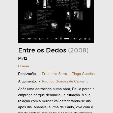
Entre os Dedos
(2008)
M/12
Drama
Realização:
·
Frederico Serra
·
Tiago Guedes
Argumento:
·
Rodrigo Guedes de Carvalho
Após uma derrocada numa obra, Paulo perde o
emprego porque denunciou a situação. A sua
relação com a mulher vai deteriorando-se dia
após dia. Anabela, a irmã de Paulo, vive com o