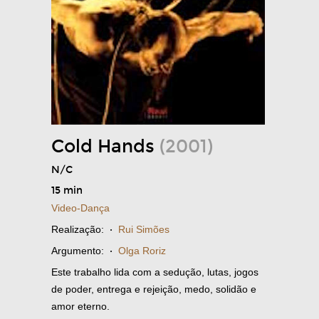
Cold Hands
(2001)
N/C
15 min
Video-Dança
Realização:
·
Rui Simões
Argumento:
·
Olga Roriz
Este trabalho lida com a sedução, lutas, jogos
de poder, entrega e rejeição, medo, solidão e
amor eterno.