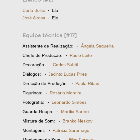
Carla Bolito
· Ela
José Airosa
· Ele
Equipa técnica [#17]
Assistente de Realização:
·
Ângela Sequeira
Chefe de Produção:
·
Paulo Leite
Decoração:
·
Carlos Subtil
Diálogos:
·
Jacinto Lucas Pires
Direcção de Produção:
·
Paula Ribas
Figurinos:
·
Rosário Moreira
Fotografia:
·
Leonardo Simões
Guarda-Roupa:
·
Marília Sartori
Mistura de Som:
·
Branko Neskov
Montagem:
·
Patrícia Saramago
Montagem de Som:
·
Elsa Ferreira