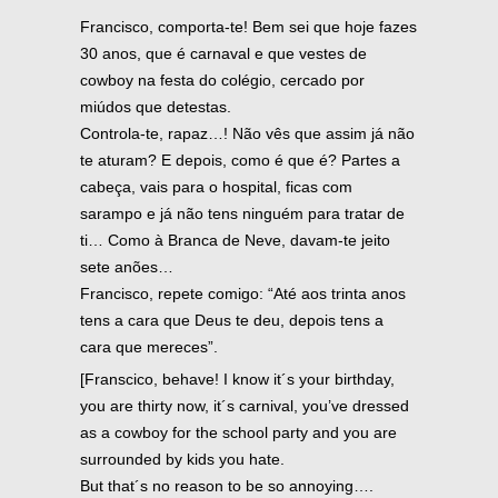
Francisco, comporta-te! Bem sei que hoje fazes
30 anos, que é carnaval e que vestes de
cowboy na festa do colégio, cercado por
miúdos que detestas.
Controla-te, rapaz…! Não vês que assim já não
te aturam? E depois, como é que é? Partes a
cabeça, vais para o hospital, ficas com
sarampo e já não tens ninguém para tratar de
ti… Como à Branca de Neve, davam-te jeito
sete anões…
Francisco, repete comigo: “Até aos trinta anos
tens a cara que Deus te deu, depois tens a
cara que mereces”.
[Franscico, behave! I know it´s your birthday,
you are thirty now, it´s carnival, you’ve dressed
as a cowboy for the school party and you are
surrounded by kids you hate.
But that´s no reason to be so annoying….