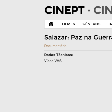
CINEPT
· C
FILMES
GÉNEROS
T
Salazar: Paz na Guer
Documentário
Dados Técnicos:
Vídeo VHS |