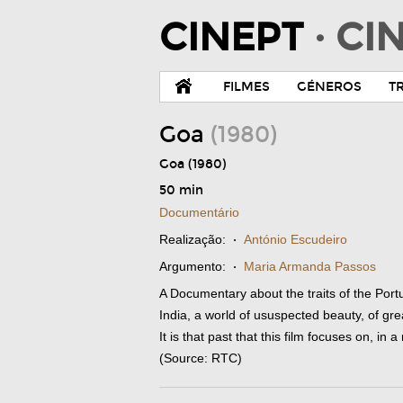
CINEPT
· C
FILMES
GÉNEROS
T
Goa
(1980)
Goa (1980)
50 min
Documentário
Realização:
·
António Escudeiro
Argumento:
·
Maria Armanda Passos
A Documentary about the traits of the Port
India, a world of ususpected beauty, of grea
It is that past that this film focuses on, i
(Source: RTC)