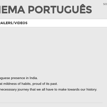
SO
INEMA PORTUGUÊS
RAILERS/VIDEOS
uguese presence in India.
t mildness of habits, proud of its past.
n a necesssary journey that we all have to make towards our history.