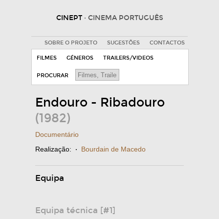
CINEPT
· CINEMA PORTUGUÊS
SOBRE O PROJETO
SUGESTÕES
CONTACTOS
FILMES
GÉNEROS
TRAILERS/VIDEOS
PROCURAR
Endouro - Ribadouro
(1982)
Documentário
Realização:
·
Bourdain de Macedo
Equipa
Equipa técnica [#1]