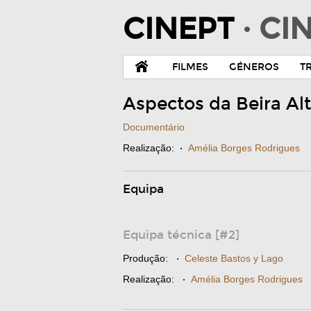
CINEPT
· C
FILMES
GÉNEROS
T
Aspectos da Beira Al
Documentário
Realização:
·
Amélia Borges Rodrigues
Equipa
Equipa técnica [#2]
Produção:
·
Celeste Bastos y Lago
Realização:
·
Amélia Borges Rodrigues