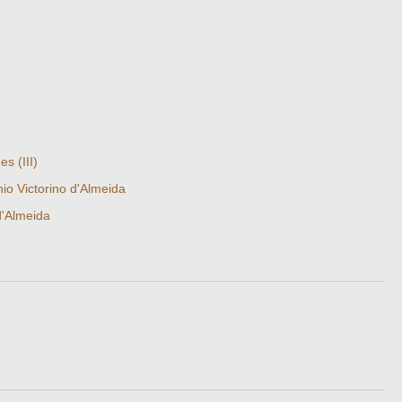
s (III)
io Victorino d'Almeida
d'Almeida