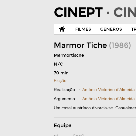
CINEPT
· C
FILMES
GÉNEROS
T
Marmor Tiche
(1986)
Marmortische
N/C
70 min
Ficção
Realização:
·
António Victorino d'Almeida
Argumento:
·
António Victorino d'Almeida
Um casal austríaco divorcia-se. Casualment
Equipa