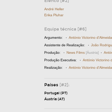
Elenco [#2]
André Heller
Erika Pluhar
Equipa técnica [#6]
Argumento:
·
António Victorino d'Almeida
Assistente de Realização:
·
João Rodrigue
Produção:
·
News Films
[Áustria]
·
Antón
Produção Executiva:
·
António Victorino 
Realização:
·
António Victorino d'Almeida
Países
[#2]:
Portugal (PT)
Áustria (AT)