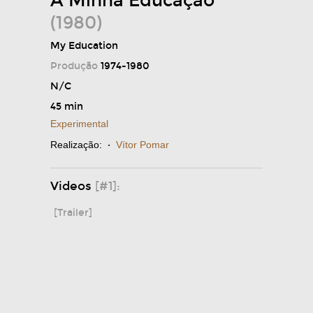
A Minha Educação
(1980)
My Education
Produção
1974-1980
N/C
45 min
Experimental
Realização:
·
Vítor Pomar
Videos
[#1]:
[Trailer]