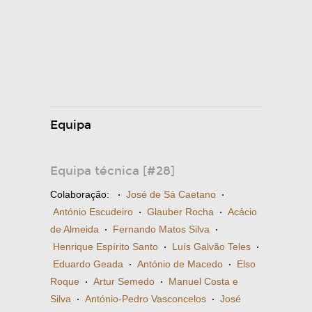
Equipa
Equipa técnica [#28]
Colaboração:
·
José de Sá Caetano
·
António Escudeiro
·
Glauber Rocha
·
Acácio
de Almeida
·
Fernando Matos Silva
·
Henrique Espírito Santo
·
Luís Galvão Teles
·
Eduardo Geada
·
António de Macedo
·
Elso
Roque
·
Artur Semedo
·
Manuel Costa e
Silva
·
António-Pedro Vasconcelos
·
José