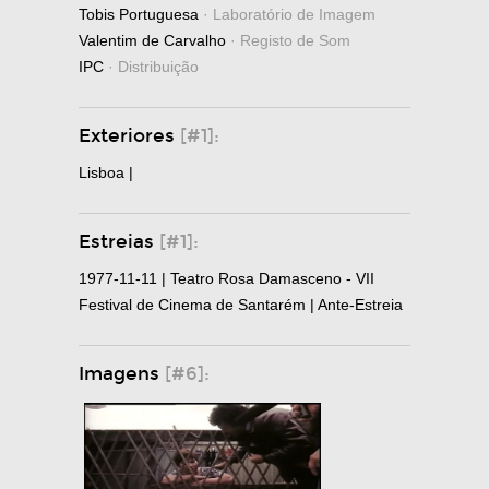
Tobis Portuguesa
· Laboratório de Imagem
Valentim de Carvalho
· Registo de Som
IPC
· Distribuição
Exteriores
[#1]:
Lisboa |
Estreias
[#1]:
1977-11-11 | Teatro Rosa Damasceno - VII
Festival de Cinema de Santarém | Ante-Estreia
Imagens
[#6]: