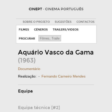
CINEPT
· CINEMA PORTUGUÊS
SOBRE O PROJETO
SUGESTÕES
CONTACTOS
FILMES
GÉNEROS
TRAILERS/VIDEOS
PROCURAR
Aquário Vasco da Gama
(1963)
Documentário
Realização:
·
Fernando Carneiro Mendes
Equipa
Equipa técnica [#2]