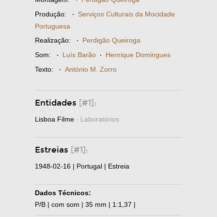
Produção:
·
Serviços Culturais da Mocidade
Portuguesa
Realização:
·
Perdigão Queiroga
Som:
·
Luís Barão
·
Henrique Domingues
Texto:
·
António M. Zorro
Entidades
[#1]:
Lisboa Filme
· Laboratórios
Estreias
[#1]:
1948-02-16 | Portugal | Estreia
Dados Técnicos:
P/B | com som | 35 mm | 1:1,37 |