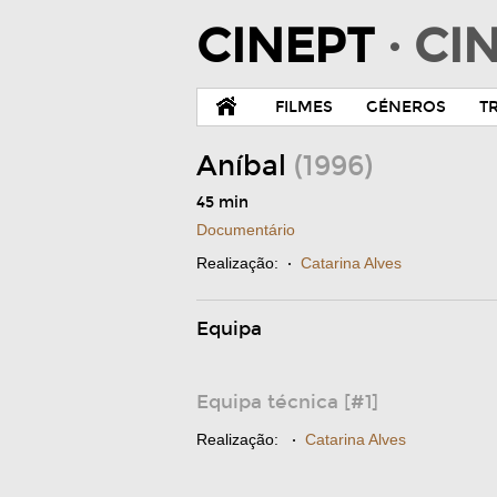
CINEPT
· C
FILMES
GÉNEROS
T
Aníbal
(1996)
45 min
Documentário
Realização:
·
Catarina Alves
Equipa
Equipa técnica [#1]
Realização:
·
Catarina Alves