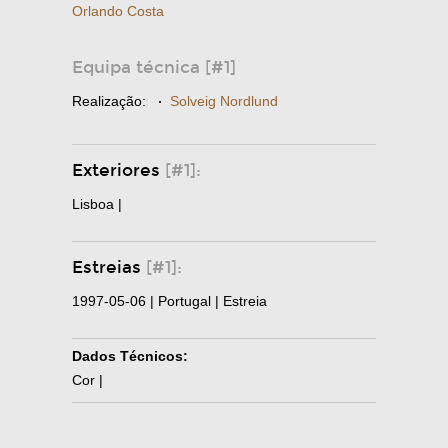
Orlando Costa
Equipa técnica [#1]
Realização:
·
Solveig Nordlund
Exteriores
[#1]:
Lisboa |
Estreias
[#1]:
1997-05-06 | Portugal | Estreia
Dados Técnicos:
Cor |