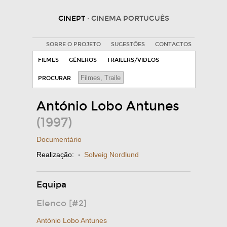
CINEPT
· CINEMA PORTUGUÊS
SOBRE O PROJETO
SUGESTÕES
CONTACTOS
FILMES
GÉNEROS
TRAILERS/VIDEOS
PROCURAR
António Lobo Antunes
(1997)
Documentário
Realização:
·
Solveig Nordlund
Equipa
Elenco [#2]
António Lobo Antunes