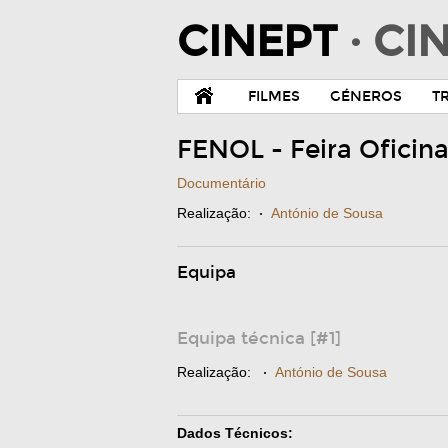
CINEPT
· C
FILMES
GÉNEROS
T
FENOL - Feira Oficin
Documentário
Realização:
·
António de Sousa
Equipa
Equipa técnica [#1]
Realização:
·
António de Sousa
Dados Técnicos: