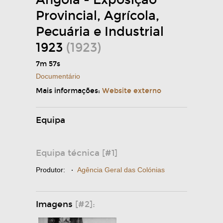
Angola - Exposição
Provincial, Agrícola,
Pecuária e Industrial
1923
(1923)
7m 57s
Documentário
Mais informações:
Website externo
Equipa
Equipa técnica [#1]
Produtor:
·
Agência Geral das Colónias
Imagens
[#2]: