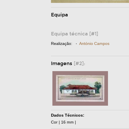
Equipa
Equipa técnica [#1]
Realização:
·
António Campos
Imagens
[#2]:
Dados Técnicos:
Cor | 16 mm |