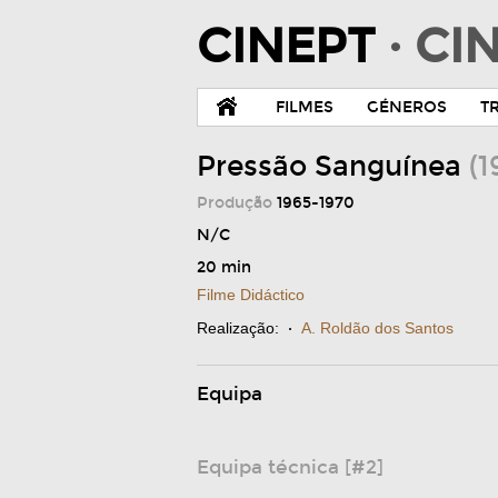
CINEPT
· C
FILMES
GÉNEROS
T
Pressão Sanguínea
(1
Produção
1965-1970
N/C
20 min
Filme Didáctico
Realização:
·
A. Roldão dos Santos
Equipa
Equipa técnica [#2]