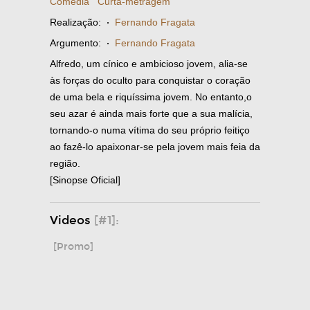
Comédia
Curta-metragem
Realização:
·
Fernando Fragata
Argumento:
·
Fernando Fragata
Alfredo, um cínico e ambicioso jovem, alia-se
às forças do oculto para conquistar o coração
de uma bela e riquíssima jovem. No entanto,o
seu azar é ainda mais forte que a sua malícia,
tornando-o numa vítima do seu próprio feitiço
ao fazê-lo apaixonar-se pela jovem mais feia da
região.
[Sinopse Oficial]
Videos
[#1]:
[Promo]