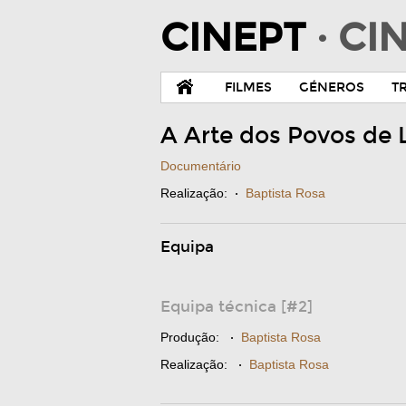
CINEPT
· C
FILMES
GÉNEROS
T
A Arte dos Povos de
Documentário
Realização:
·
Baptista Rosa
Equipa
Equipa técnica [#2]
Produção:
·
Baptista Rosa
Realização:
·
Baptista Rosa