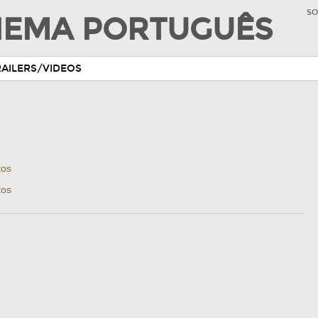
SO
INEMA PORTUGUÊS
RAILERS/VIDEOS
tos
tos