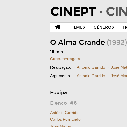
CINEPT
· C
FILMES
GÉNEROS
T
O Alma Grande
(1992)
16 min
Curta-metragem
Realização:
·
António Garrido
·
José Ma
Argumento:
·
António Garrido
·
José Ma
Equipa
Elenco [#6]
António Garrido
Carlos Fernando
José Matos