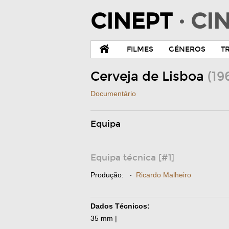
CINEPT
· C
FILMES
GÉNEROS
T
Cerveja de Lisboa
(19
Documentário
Equipa
Equipa técnica [#1]
Produção:
·
Ricardo Malheiro
Dados Técnicos:
35 mm |