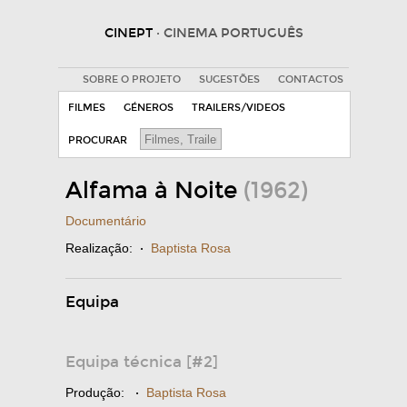
CINEPT
· CINEMA PORTUGUÊS
SOBRE O PROJETO
SUGESTÕES
CONTACTOS
FILMES
GÉNEROS
TRAILERS/VIDEOS
PROCURAR
Alfama à Noite
(1962)
Documentário
Realização:
·
Baptista Rosa
Equipa
Equipa técnica [#2]
Produção:
·
Baptista Rosa