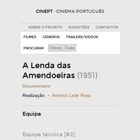
CINEPT
· CINEMA PORTUGUÊS
SOBRE O PROJETO
SUGESTÕES
CONTACTOS
FILMES
GÉNEROS
TRAILERS/VIDEOS
PROCURAR
A Lenda das
Amendoeiras
(1951)
Documentário
Realização:
·
Américo Leite Rosa
Equipa
Equipa técnica [#2]