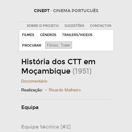
CINEPT
· CINEMA PORTUGUÊS
SOBRE O PROJETO
SUGESTÕES
CONTACTOS
FILMES
GÉNEROS
TRAILERS/VIDEOS
PROCURAR
História dos CTT em
Moçambique
(1951)
Documentário
Realização:
·
Ricardo Malheiro
Equipa
Equipa técnica [#2]