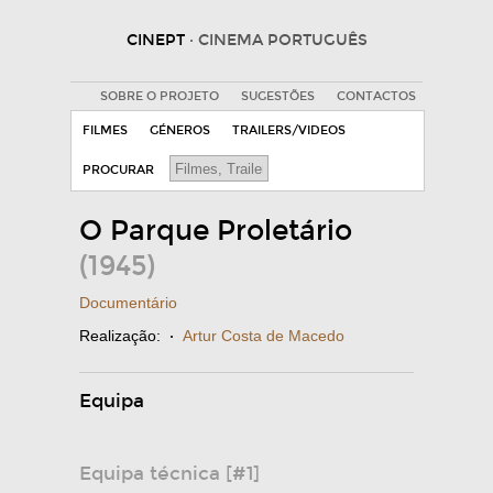
CINEPT
· CINEMA PORTUGUÊS
SOBRE O PROJETO
SUGESTÕES
CONTACTOS
FILMES
GÉNEROS
TRAILERS/VIDEOS
PROCURAR
O Parque Proletário
(1945)
Documentário
Realização:
·
Artur Costa de Macedo
Equipa
Equipa técnica [#1]