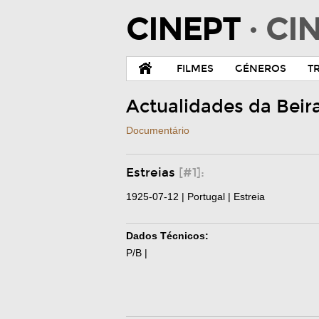
CINEPT
· C
FILMES
GÉNEROS
T
Actualidades da Beir
Documentário
Estreias
[#1]:
1925-07-12 | Portugal | Estreia
Dados Técnicos:
P/B |