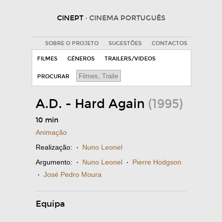
CINEPT
· CINEMA PORTUGUÊS
SOBRE O PROJETO
SUGESTÕES
CONTACTOS
FILMES
GÉNEROS
TRAILERS/VIDEOS
PROCURAR
A.D. - Hard Again
(1995)
10 min
Animação
Realização:
·
Nuno Leonel
Argumento:
·
Nuno Leonel
·
Pierre Hodgson
·
José Pedro Moura
Equipa