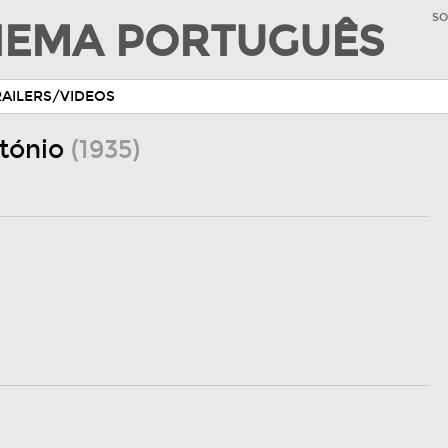
SO
INEMA PORTUGUÊS
RAILERS/VIDEOS
ntónio
(1935)