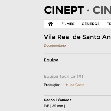
CINEPT
· C
FILMES
GÉNEROS
T
Vila Real de Santo A
Documentário
Equipa
Equipa técnica [#1]
Produção:
·
H. da Costa
Dados Técnicos:
P/B | 35 mm |