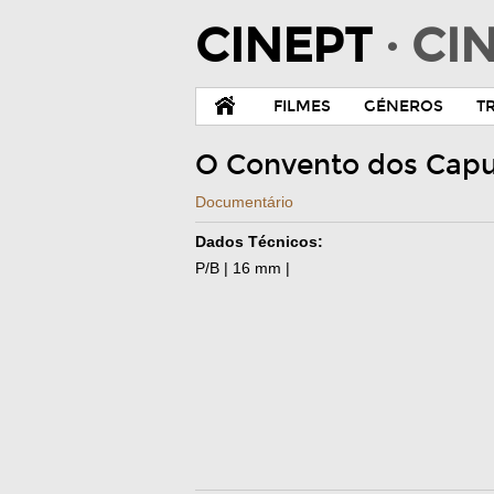
CINEPT
· C
FILMES
GÉNEROS
T
O Convento dos Cap
Documentário
Dados Técnicos:
P/B | 16 mm |