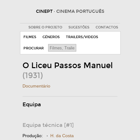
CINEPT
· CINEMA PORTUGUÊS
SOBRE O PROJETO
SUGESTÕES
CONTACTOS
FILMES
GÉNEROS
TRAILERS/VIDEOS
PROCURAR
O Liceu Passos Manuel
(1931)
Documentário
Equipa
Equipa técnica [#1]
Produção:
·
H. da Costa