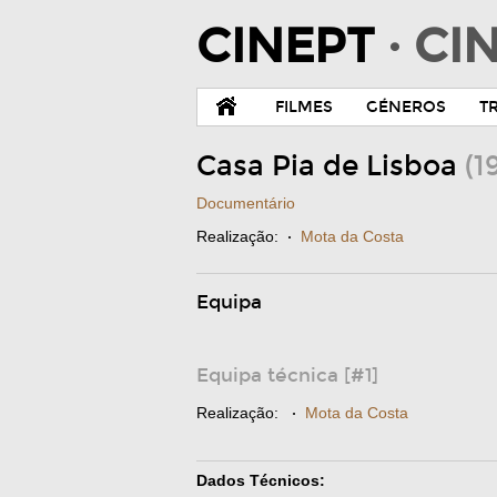
CINEPT
· C
FILMES
GÉNEROS
T
Casa Pia de Lisboa
(1
Documentário
Realização:
·
Mota da Costa
Equipa
Equipa técnica [#1]
Realização:
·
Mota da Costa
Dados Técnicos: