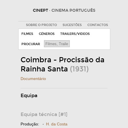
CINEPT
· CINEMA PORTUGUÊS
SOBRE O PROJETO
SUGESTÕES
CONTACTOS
FILMES
GÉNEROS
TRAILERS/VIDEOS
PROCURAR
Coimbra - Procissão da
Rainha Santa
(1931)
Documentário
Equipa
Equipa técnica [#1]
Produção:
·
H. da Costa