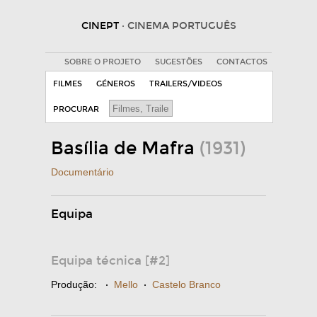
CINEPT
· CINEMA PORTUGUÊS
SOBRE O PROJETO
SUGESTÕES
CONTACTOS
FILMES
GÉNEROS
TRAILERS/VIDEOS
PROCURAR
Basília de Mafra
(1931)
Documentário
Equipa
Equipa técnica [#2]
Produção:
·
Mello
·
Castelo Branco