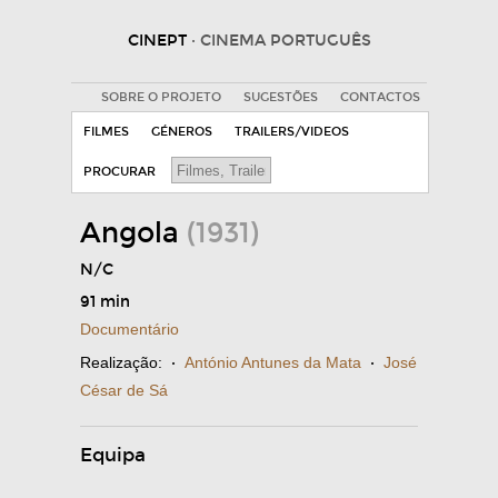
CINEPT
· CINEMA PORTUGUÊS
SOBRE O PROJETO
SUGESTÕES
CONTACTOS
FILMES
GÉNEROS
TRAILERS/VIDEOS
PROCURAR
Angola
(1931)
N/C
91 min
Documentário
Realização:
·
António Antunes da Mata
·
José
César de Sá
Equipa