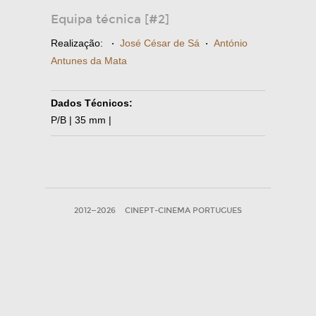
Equipa técnica [#2]
Realização:
·
José César de Sá
·
António
Antunes da Mata
Dados Técnicos:
P/B | 35 mm |
2012—2026
CINEPT-CINEMA PORTUGUES