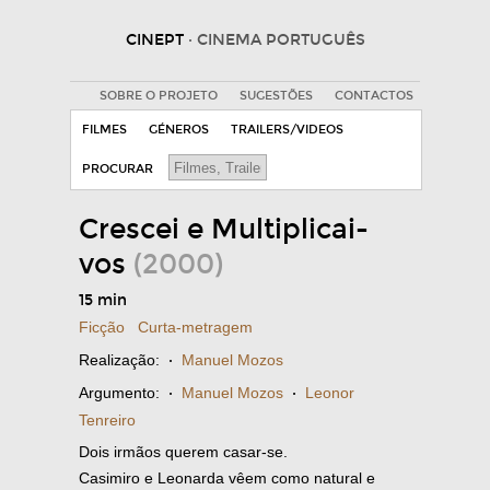
CINEPT
· CINEMA PORTUGUÊS
SOBRE O PROJETO
SUGESTÕES
CONTACTOS
FILMES
GÉNEROS
TRAILERS/VIDEOS
PROCURAR
Crescei e Multiplicai-
vos
(2000)
15 min
Ficção
Curta-metragem
Realização:
·
Manuel Mozos
Argumento:
·
Manuel Mozos
·
Leonor
Tenreiro
Dois irmãos querem casar-se.
Casimiro e Leonarda vêem como natural e