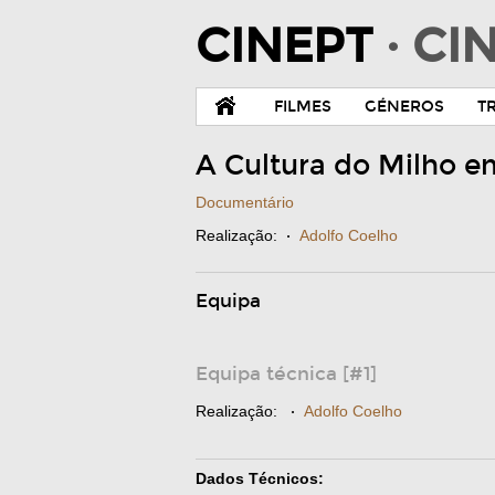
CINEPT
· C
FILMES
GÉNEROS
T
A Cultura do Milho e
Documentário
Realização:
·
Adolfo Coelho
Equipa
Equipa técnica [#1]
Realização:
·
Adolfo Coelho
Dados Técnicos: