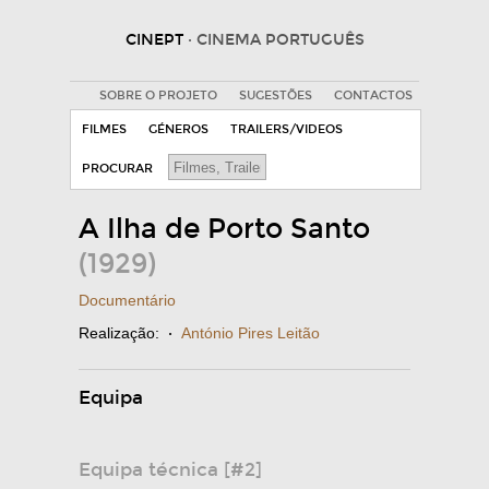
CINEPT
· CINEMA PORTUGUÊS
SOBRE O PROJETO
SUGESTÕES
CONTACTOS
FILMES
GÉNEROS
TRAILERS/VIDEOS
PROCURAR
A Ilha de Porto Santo
(1929)
Documentário
Realização:
·
António Pires Leitão
Equipa
Equipa técnica [#2]